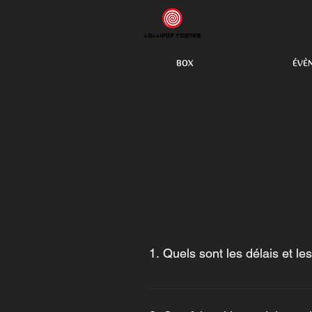
BOX
ÉVÈ
Streaming
1. Quels sont les délais et le
Nous livrons en Europe et aux État
revanche reste le même, à haute