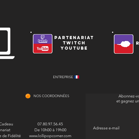
partenariat
twitch
youtube
ENTREPRISE
NOS COORDONNÉES
Abonnez-vo
et gagnez u
 Cadeau
07.80.97.56.45
nariat
De 10h00 à 19h00
de Fidélité
www.lollipopcorner.com