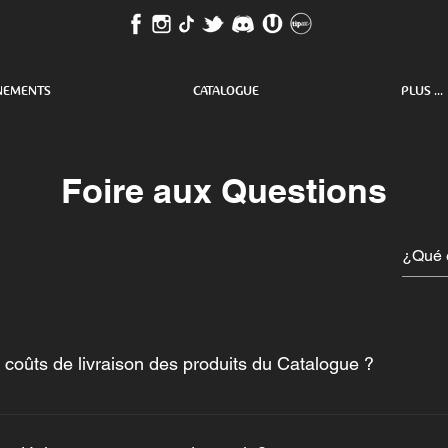
NEMENTS
CATALOGUE
PLUS ...
Foire aux Questions
s coûts de livraison des produits du Catalogue ?
s-Unis, et selon le pays d'expédition, le délai varie entre 2 et 
ur de 8€ TTC.